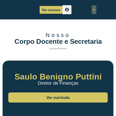
Ver cursos
Corpo Docente
Sobre nós
Nosso
Corpo Docente e Secretaria
Saulo Benigno Puttini
Diretor de Finanças
Ver currículo