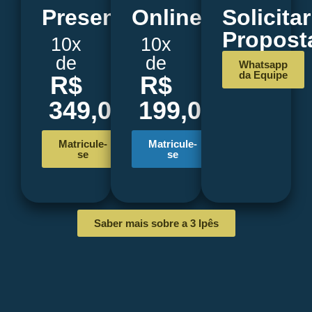
Presencial
Online
Solicitar
Propost
10x
10x
de
de
Whatsapp
da Equipe
R$
R$
349,00
199,00
Matricule-
Matricule-
se
se
Saber mais sobre a 3 Ipês