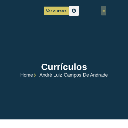
Ver cursos
Corpo Docente
Sobre nós
Currículos
Home
André Luiz Campos De Andrade