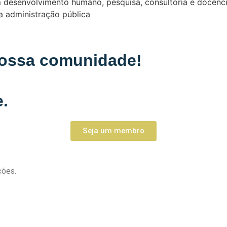
m desenvolvimento humano, pesquisa, consultoria e docênci
a administração pública
 nossa comunidade!
e.
Seja um membro
ções.